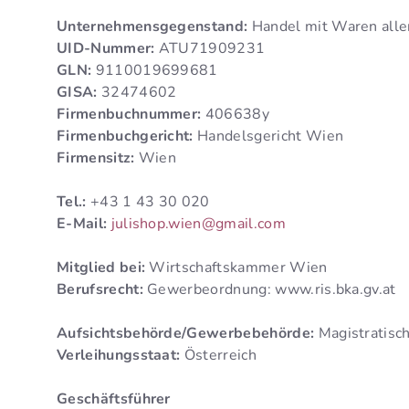
Unternehmensgegenstand:
Handel mit Waren aller
UID-Nummer:
ATU71909231
GLN:
9110019699681
GISA:
32474602
Firmenbuchnummer:
406638y
Firmenbuchgericht:
Handelsgericht Wien
Firmensitz:
Wien
Tel.:
+43 1 43 30 020
E-Mail:
julishop.wien@gmail.com
Mitglied bei:
Wirtschaftskammer Wien
Berufsrecht:
Gewerbeordnung: www.ris.bka.gv.at
Aufsichtsbehörde/Gewerbebehörde:
Magistratisch
Verleihungsstaat:
Österreich
Geschäftsführer